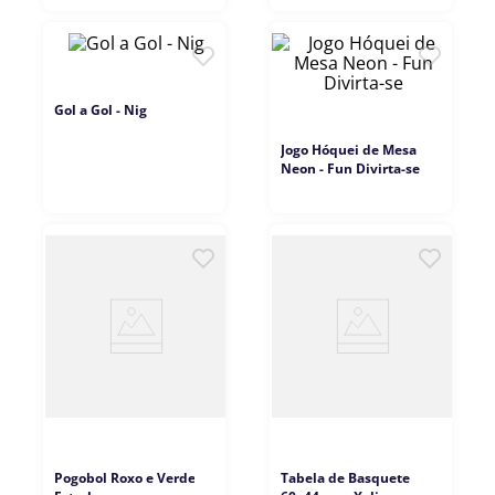
9
º
copag
10
º
grow
Gol a Gol - Nig
Jogo Hóquei de Mesa
Neon - Fun Divirta-se
Pogobol Roxo e Verde -
Tabela de Basquete