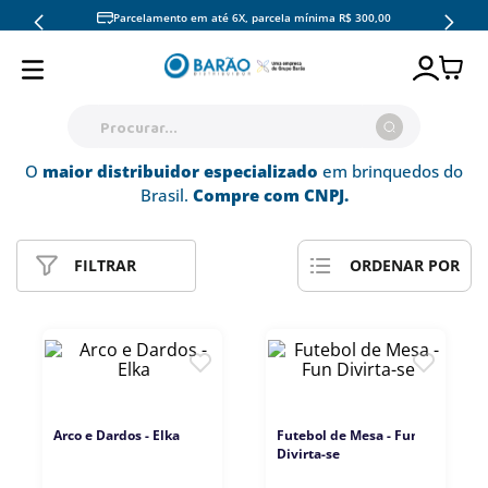
Parcelamento em até 6X, parcela mínima R$ 300,00
Procurar...
O
maior distribuidor especializado
em brinquedos do
TERMOS MAIS BUSCADOS
Brasil.
Compre com CNPJ.
1
º
pokémon copag
2
º
hot wheels
FILTRAR
RELEVÂNCIA
ORDENAR POR
3
º
pokemon
4
º
mattel
5
º
barbie
6
º
fun
Arco e Dardos - Elka
Futebol de Mesa - Fun
7
º
fun divirta-
Divirta-se
8
º
candide