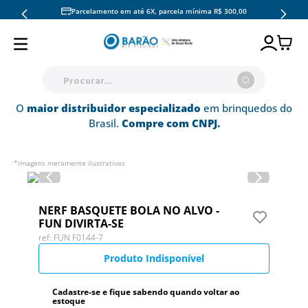
Parcelamento em até 6X, parcela mínima R$ 300,00
Procurar...
O
maior distribuidor especializado
em brinquedos do
TERMOS MAIS BUSCADOS
Brasil.
Compre com CNPJ.
1
º
pokémon copag
2
º
hot wheels
*imagens meramente ilustrativas
3
º
pokemon
4
º
mattel
NERF BASQUETE BOLA NO ALVO -
FUN DIVIRTA-SE
5
º
fun
:
FUN F0144-7
6
º
barbie
7
º
candide
8
º
fun divirta-