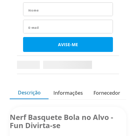
9
º
copag
10
º
grow
Descrição
Informações
Fornecedor
Nerf Basquete Bola no Alvo -
Fun Divirta-se