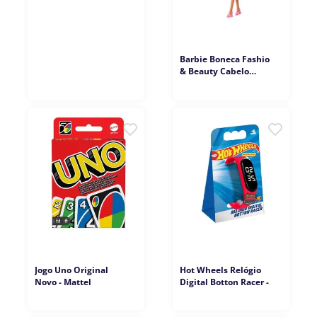
9
º
copag
10
º
grow
Barbie Boneca Fashion
& Beauty Cabelo
Castanho - Mattel
Jogo Uno Original
Hot Wheels Relógio
Novo - Mattel
Digital Botton Racer -
Fun Divirta-se