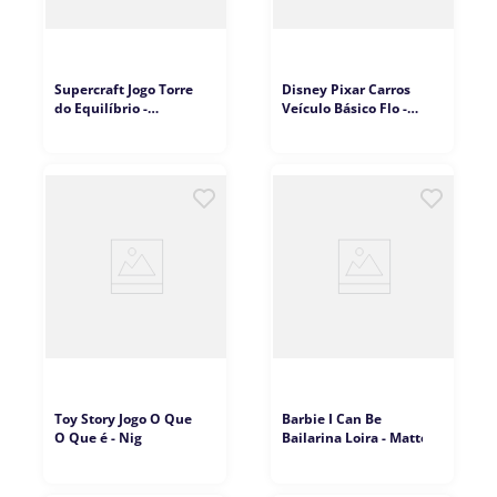
Supercraft Jogo Torre
Disney Pixar Carros
do Equilíbrio -
Veículo Básico Flo -
Brincadeira de Criança
Mattel
Toy Story Jogo O Que é
Barbie I Can Be
O Que é - Nig
Bailarina Loira - Mattel