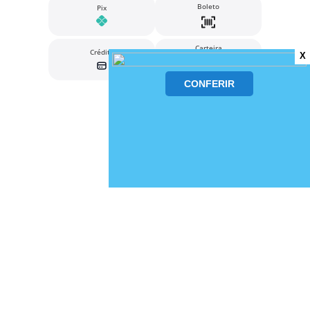
Boleto
Pix
Carteira
Crédito
X
Digitais
SEGURANÇA
CENTRO ATACADISTA BARAO LTDA - CNPJ:
49.329.873/0005-65 Av. Papa João Paulo I,
5627, Galpão 1, Bonsucesso - Guarulhos - SP.
CEP: 07170-350