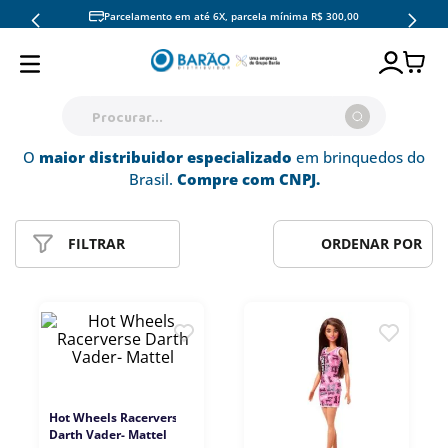
Parcelamento em até 6X, parcela mínima R$ 300,00
Procurar...
O
maior distribuidor especializado
em brinquedos do
TERMOS MAIS BUSCADOS
Brasil.
Compre com CNPJ.
1
º
pokémon copag
2
º
hot wheels
FILTRAR
RELEVÂNCIA
ORDENAR POR
3
º
pokemon
4
º
mattel
5
º
barbie
6
º
fun
7
º
fun divirta-
Hot Wheels Racerverse
Darth Vader- Mattel
8
º
candide