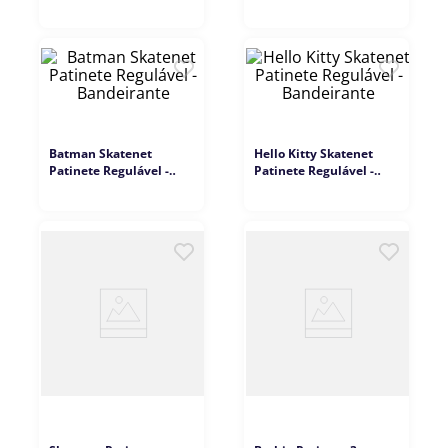
9
º
copag
10
º
grow
Batman Skatenet
Hello Kitty Skatenet
Patinete Regulável -
Patinete Regulável -
Bandeirante
Bandeirante