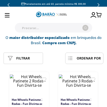
Parcelamento em até 6X, parcela mínima R$ 300,00
Procurar...
O
maior distribuidor especializado
em brinquedos do
TERMOS MAIS BUSCADOS
Brasil.
Compre com CNPJ.
1
º
pokémon copag
2
º
hot wheels
FILTRAR
RELEVÂNCIA
ORDENAR POR
3
º
pokemon
4
º
mattel
5
º
fun
6
º
barbie
7
º
candide
Hot Wheels Patinete 2
Hot Wheels Patinete 3
Rodas - Fun Divirta-se
Rodas - Fun Divirta-se
8
º
fun divirta-