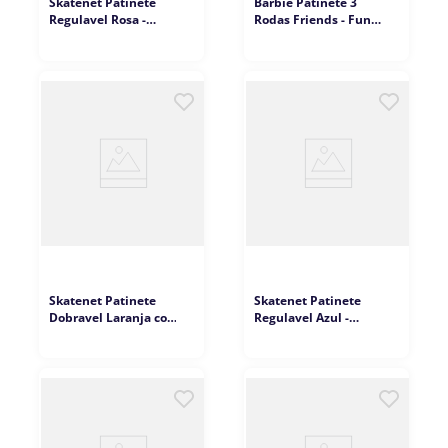
Skatenet Patinete
Barbie Patinete 3
Regulavel Rosa -
Rodas Friends - Fun
Bandeirante
Divirta-se
Skatenet Patinete
Skatenet Patinete
Dobravel Laranja com
Regulavel Azul -
LED - Bandeirantes
Bandeirante