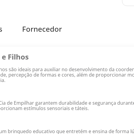
s
Fornecedor
 e Filhos
lhos são ideais para auxiliar no desenvolvimento da coord
idade, percepção de formas e cores, além de proporcionar
ia.
 Cia de Empilhar garantem durabilidade e segurança durant
orcionam estímulos sensoriais e táteis.
ão um brinquedo educativo que entretém e ensina de forma 