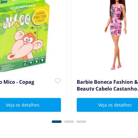
o Mico - Copag
Barbie Boneca Fashion 
Beauty Cabelo Castanho 
Mattel
Veja os detalhes
Veja os detalhes