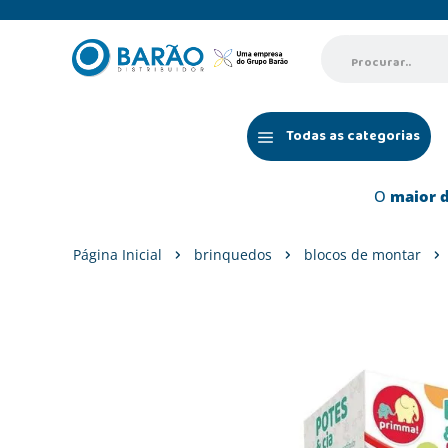
Procurar..
TERMOS MAIS BUSCADOS
Todas as categorias
1
º
pokémon copag
2
º
hot wheels
O
maior d
3
º
pokemon
4
º
mattel
brinquedos
blocos de montar
5
º
barbie
6
º
fun
7
º
fun divirta-
8
º
candide
9
º
copag