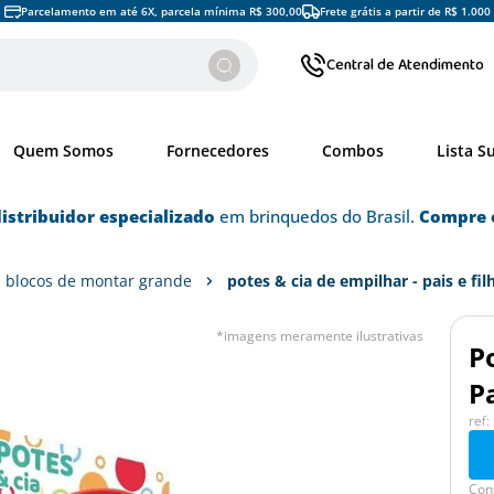
Parcelamento em até 6X, parcela mínima R$ 300,00
Frete grátis a partir de R$ 1.000
Central de Atendimento
Quem Somos
Fornecedores
Combos
Lista S
istribuidor especializado
em brinquedos do Brasil.
Compre 
blocos de montar grande
potes & cia de empilhar - pais e fil
*imagens meramente ilustrativas
P
Pa
: