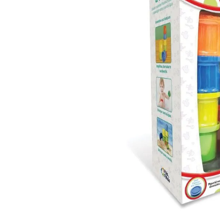
10
º
grow