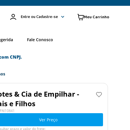
Entre ou Cadastre-se
ugerida
Fale Conosco
com CNPJ.
hos
otes & Cia de Empilhar -
is e Filhos
PAI10841
Ver Preço